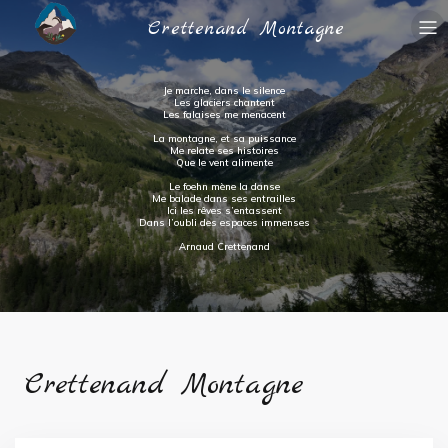
Crettenand Montagne
Je marche, dans le silence
Les glaciers chantent
Les falaises me menacent
La montagne, et sa puissance
Me relate ses histoires
Que le vent alimente
Le foehn mène la danse
Me balade dans ses entrailles
Ici les rêves s’entassent
Dans l’oubli des espaces immenses
Arnaud Crettenand
Crettenand Montagne